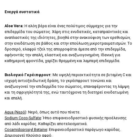
Ενεργά συστατικά
Aloe Vera:
Η αλόη βέρα είναι ένας πολύτιμος σύμμαχος για την
επιδερμίδα του σώματος. Χάρη στις ενυδατικές, καταπραϋντικές και
αναπλαστικές της ιδιότητες, βοηθά στην ανακούφιση των ερεθισμών,
στην ενυδάτωση σε βάθος και στην επούλωση μικροτραυματισμών. Το
δροσερό, ελαφρύ τζελ της απορροφάται άμεσα από την επιδερμίδα,
αφήνοντάς την απαλή, ελαστική και αναζωογονημένη. Ιδανική για
καθημερινή φροντίδα, χαρίζει θρεμμένη και λαμπερή επιδερμίδα.
Βιολογικό Γκρέιπφρουτ
: Με υψηλή περιεκτικότητα σε βιταμίνη C και
ισχυρή αντιοξειδωτική δράση, το γκρέιπφρουτ τονώνει και
αναζωογονεί την επιδερμίδα του σώματος, επαναφέροντας τη λάμψη
και τη σφριγηλότητά της, ενώ ταυτόχρονα τη διατηρεί ενυδατωμένη
και απαλή.
Aqua (Νερό
): Νερό, όπως αυτό που πίνετε.
Sodium Coco-Sulfate
: Ήπιο επιφανειοδραστικό φυσικής προέλευσης
από λάδι καρύδας. Καθαρίζει αποτελεσματικά.
Cocamidopropyl Betaine
: Επιφανειοδραστικό παράγωγο καρύδας.
Δημιουργεί πλούσιο αφρό.