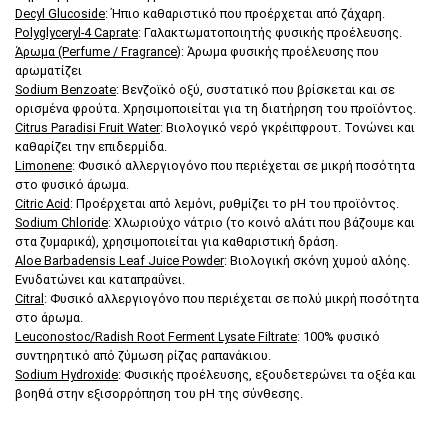
Decyl Glucoside
: Ήπιο καθαριστικό που προέρχεται από ζάχαρη.
Polyglyceryl-4 Caprate
: Γαλακτωματοποιητής φυσικής προέλευσης.
Άρωμα (Perfume / Fragrance
): Άρωμα φυσικής προέλευσης που
αρωματίζει
Sodium Benzoate
: Βενζοϊκό οξύ, συστατικό που βρίσκεται και σε
ορισμένα φρούτα. Χρησιμοποιείται για τη διατήρηση του προϊόντος.
Citrus Paradisi Fruit Water
: Βιολογικό νερό γκρέιπφρουτ. Τονώνει και
καθαρίζει την επιδερμίδα.
Limonene
: Φυσικό αλλεργιογόνο που περιέχεται σε μικρή ποσότητα
στο φυσικό άρωμα.
Citric Acid
: Προέρχεται από λεμόνι, ρυθμίζει το pH του προϊόντος.
Sodium Chloride
: Χλωριούχο νάτριο (το κοινό αλάτι που βάζουμε και
στα ζυμαρικά), χρησιμοποιείται για καθαριστική δράση.
Aloe Barbadensis Leaf Juice Powder
: Βιολογική σκόνη χυμού αλόης.
Ενυδατώνει και καταπραΰνει.
Citral
: Φυσικό αλλεργιογόνο που περιέχεται σε πολύ μικρή ποσότητα
στο άρωμα.
Leuconostoc/Radish Root Ferment Lysate Filtrate
: 100% φυσικό
συντηρητικό από ζύμωση ρίζας ραπανάκιου.
Sodium Hydroxide
: Φυσικής προέλευσης, εξουδετερώνει τα οξέα και
βοηθά στην εξισορρόπηση του pH της σύνθεσης.