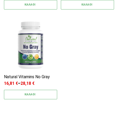
ΚΑΛΑΘΙ
ΚΑΛΑΘΙ
Αυτό το προϊόν έχει πολλαπλές παραλλαγές. 
Natural Vitamins No Gray
16,81
€
–
28,18
€
Price range: 16,81 € through 28,18 €
ΚΑΛΑΘΙ