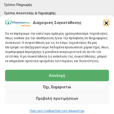
Τρόποι Πληρωμής
Τρόποι Αποστολής & Παραλαβής
Πολιτική επιστροφών
Διαχείριση Συγκατάθεσης
Επικοινωνία
Για να παρέχουμε την καλύτερη εμπειρία, χρησιμοποιούμε τεχνολογίες
όπως cookies για την αποθήκευση ή/και την πρόσβαση σε πληροφορίες
E-SHOP
συσκευών. Η συγκατάθεση για τις εν λόγω τεχνολογίες θα μας
επιτρέψει να επεξεργαστούμε δεδομένα προσωπικού χαρακτήρα, όπως
Vitaminesmou.gr.
συμπεριφορά περιήγησης ή μοναδικά αναγνωριστικά σε αυτόν τον
Άγιος Δημήτριος T.K.17236
ιστότοπο. Η μη συγκατάθεση ή η ανάκληση της συγκατάθεσης, μπορεί
Αττική
να επηρεάσει αρνητικά ορισμένες λειτουργίες και δυνατότητες.
ΓΕΝΙΚΕΣ ΠΛΗΡΟΦΟΡΙΕΣ
Αποδοχή
info@vitaminesmou.gr
Όχι, Ευχαριστώ
Copyright ©2026
Vitaminesmou.gr
Προβολή προτιμήσεων
Back to top
Πολιτική Cookies
Πολιτική Απορρήτου